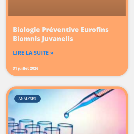
Biologie Préventive Eurofins
Biomnis Juvanelis
LIRE LA SUITE »
31 juillet 2026
ANALYSES