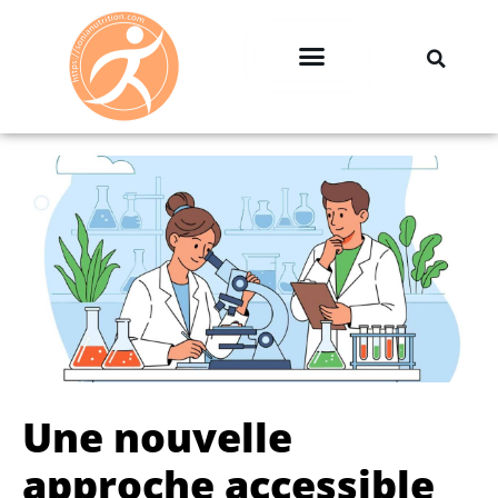
Professionnels & Entreprises
Une nouvelle
approche accessible