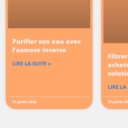
Purifier son eau avec
l’osmose inverse
Filtre
LIRE LA SUITE »
achete
soluti
LIRE LA
31 juillet 2026
31 juillet 2