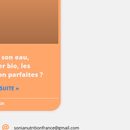
r son eau,
r bio, les
on parfaites ?
 SUITE »
026
sonianutritionfrance@gmail.com