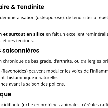
ire & Tendinite
éminéralisation (ostéoporose), de tendinites à répétit
et surtout en silice
en fait un excellent reminéralis
s et des tendons.
s saisonnières
hronique de bas grade, d’arthrite, ou d’allergies prin
flavonoïdes) peuvent moduler les voies de l’inflamma
anti-histaminique » naturelle.
es avant la saison des pollens.
ique
idifiante (riche en protéines animales, céréales raffi