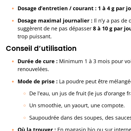
Dosage d’entretien / courant :
1
à 4 g par j
Dosage maximal journalier :
Il n’y a pas de 
suggèrent de ne pas dépasser
8 à 10 g par jo
trop puissant.
Conseil d’utilisation
Durée de cure :
Minimum 1 à 3 mois pour voir l
renouvelées.
Mode de prise :
La poudre peut être mélangée
De l’eau, un jus de fruit (le jus d’orange f
Un smoothie, un yaourt, une compote.
Saupoudrée dans des soupes, des sauces o
Où la trouver :
En magasin bio ou sur interne